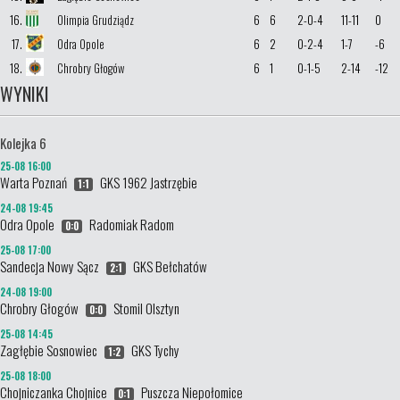
16.
Olimpia Grudziądz
6
6
2-0-4
11-11
0
17.
Odra Opole
6
2
0-2-4
1-7
-6
18.
Chrobry Głogów
6
1
0-1-5
2-14
-12
WYNIKI
Kolejka 6
25-08 16:00
Warta Poznań
GKS 1962 Jastrzębie
1:1
24-08 19:45
Odra Opole
Radomiak Radom
0:0
25-08 17:00
Sandecja Nowy Sącz
GKS Bełchatów
2:1
24-08 19:00
Chrobry Głogów
Stomil Olsztyn
0:0
25-08 14:45
Zagłębie Sosnowiec
GKS Tychy
1:2
25-08 18:00
Chojniczanka Chojnice
Puszcza Niepołomice
0:1