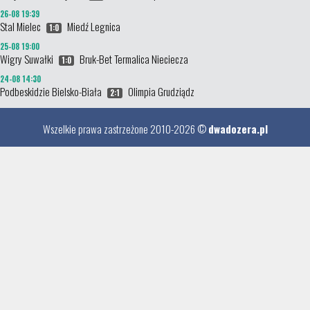
26-08 19:39
Stal Mielec
Miedź Legnica
1:0
25-08 19:00
Wigry Suwałki
Bruk-Bet Termalica Nieciecza
1:0
24-08 14:30
Podbeskidzie Bielsko-Biała
Olimpia Grudziądz
2:1
Wszelkie prawa zastrzeżone 2010-2026 ©
dwadozera.pl