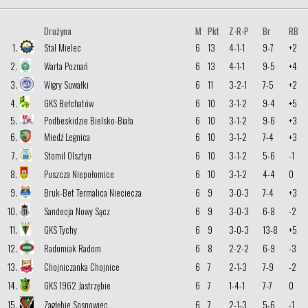
Drużyna
M
Pkt
Z-R-P
Br
RB
1.
Stal Mielec
6
13
4-1-1
9-7
+2
2.
Warta Poznań
6
13
4-1-1
9-5
+4
3.
Wigry Suwałki
6
11
3-2-1
7-5
+2
4.
GKS Bełchatów
6
10
3-1-2
9-4
+5
5.
Podbeskidzie Bielsko-Biała
6
10
3-1-2
9-6
+3
6.
Miedź Legnica
6
10
3-1-2
7-4
+3
7.
Stomil Olsztyn
6
10
3-1-2
5-6
-1
8.
Puszcza Niepołomice
6
10
3-1-2
4-4
0
9.
Bruk-Bet Termalica Nieciecza
6
9
3-0-3
7-4
+3
10.
Sandecja Nowy Sącz
6
9
3-0-3
6-8
-2
11.
GKS Tychy
6
9
3-0-3
13-8
+5
12.
Radomiak Radom
6
8
2-2-2
6-9
-3
13.
Chojniczanka Chojnice
6
7
2-1-3
7-9
-2
14.
GKS 1962 Jastrzębie
6
7
1-4-1
7-7
0
15.
Zagłębie Sosnowiec
6
7
2-1-3
5-6
-1