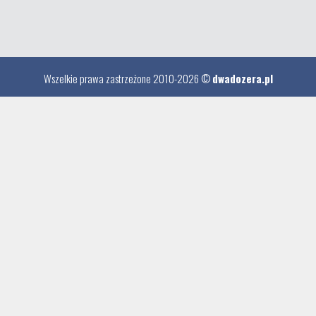
Wszelkie prawa zastrzeżone 2010-2026 ©
dwadozera.pl