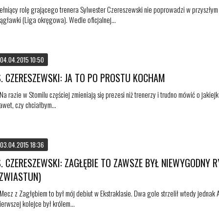
ełniący rolę grającego trenera Sylwester Czereszewski nie poprowadzi w przyszłym
ągławki (Liga okręgowa). Wedle oficjalnej...
04.04.2015 10:50
S. CZERESZEWSKI: JA TO PO PROSTU KOCHAM
 Na razie w Stomilu częściej zmieniają się prezesi niż trenerzy i trudno mówić o jakiej
awet, czy chciałbym...
03.04.2015 18:36
S. CZERESZEWSKI: ZAGŁĘBIE TO ZAWSZE BYŁ NIEWYGODNY 
(ZWIASTUN)
 Mecz z Zagłębiem to był mój debiut w Ekstraklasie. Dwa gole strzelił wtedy jednak A
ierwszej kolejce był królem...