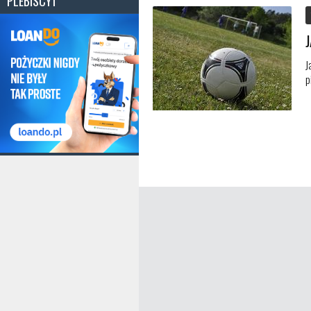
PLEBISCYT
J
p