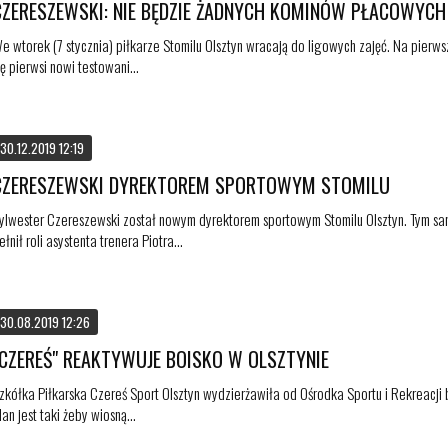
CZERESZEWSKI: NIE BĘDZIE ŻADNYCH KOMINÓW PŁACOWYCH
e wtorek (7 stycznia) piłkarze Stomilu Olsztyn wracają do ligowych zajęć. Na pierw
ię pierwsi nowi testowani...
30.12.2019 12:19
CZERESZEWSKI DYREKTOREM SPORTOWYM STOMILU
ylwester Czereszewski został nowym dyrektorem sportowym Stomilu Olsztyn. Tym sa
ełnił roli asystenta trenera Piotra...
30.08.2019 12:26
"CZEREŚ" REAKTYWUJE BOISKO W OLSZTYNIE
zkółka Piłkarska Czereś Sport Olsztyn wydzierżawiła od Ośrodka Sportu i Rekreacji bo
lan jest taki żeby wiosną...