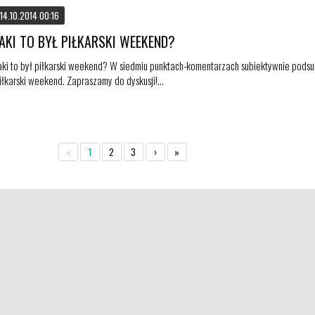
14.10.2014 00:16
JAKI TO BYŁ PIŁKARSKI WEEKEND?
aki to był piłkarski weekend? W siedmiu punktach-komentarzach subiektywnie pod
iłkarski weekend. Zapraszamy do dyskusji!...
«
1
2
3
›
»