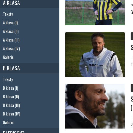
A KLASA
P
G
Teksty
A klasa (I)
A klasa (II)
A klasa (III)
A klasa (IV)
Galerie
-
n
B KLASA
Teksty
B klasa (I)
B klasa (II)
B klasa (III)
B klasa (IV)
-
Galerie
p