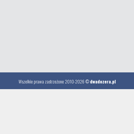
Wszelkie prawa zastrzeżone 2010-2026 ©
dwadozera.pl