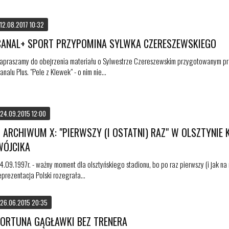
12.08.2017 10:32
CANAL+ SPORT PRZYPOMINA SYLWKA CZERESZEWSKIEGO
apraszamy do obejrzenia materiału o Sylwestrze Czereszewskim przygotowanym pr
analu Plus. "Pele z Klewek" - o nim nie...
24.09.2015 12:00
Z ARCHIWUM X: "PIERWSZY (I OSTATNI) RAZ" W OLSZTYNIE
WÓJCIKA
4.09.1997r. - ważny moment dla olsztyńskiego stadionu, bo po raz pierwszy (i jak na 
eprezentacja Polski rozegrała...
26.06.2015 20:35
FORTUNA GĄGŁAWKI BEZ TRENERA