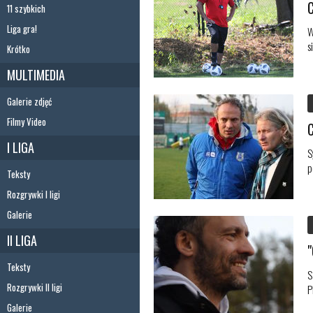
11 szybkich
Liga gra!
W
s
Krótko
MULTIMEDIA
Galerie zdjęć
Filmy Video
I LIGA
S
p
Teksty
Rozgrywki I ligi
Galerie
II LIGA
Teksty
S
Rozgrywki II ligi
P
Galerie