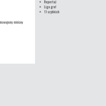
Reportaż
Liga gra!
11 szybkich
sumowujemy miniony