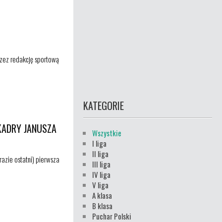
zez redakcję sportową
KATEGORIE
 KADRY JANUSZA
Wszystkie
I liga
II liga
razie ostatni) pierwsza
III liga
IV liga
V liga
A klasa
B klasa
Puchar Polski