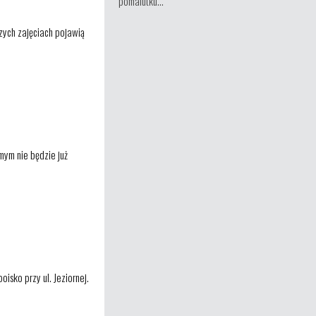
pomalutku...
szych zajęciach pojawią
mym nie będzie już
isko przy ul. Jeziornej.