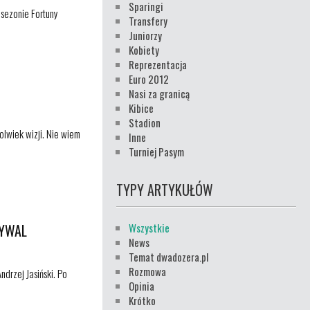
Sparingi
 sezonie Fortuny
Transfery
Juniorzy
Kobiety
Reprezentacja
Euro 2012
Nasi za granicą
Kibice
Stadion
kolwiek wizji. Nie wiem
Inne
Turniej Pasym
TYPY ARTYKUŁÓW
RYWAL
Wszystkie
News
Temat dwadozera.pl
Rozmowa
ndrzej Jasiński. Po
Opinia
Krótko