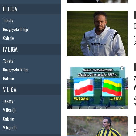
III LIGA
Teksty
Rozgrywki III ligi
Z
Galerie
C
IV LIGA
Teksty
Rozgrywki IV ligi
Galerie
V LIGA
2
Teksty
r
V liga (I)
Galerie
V liga (II)