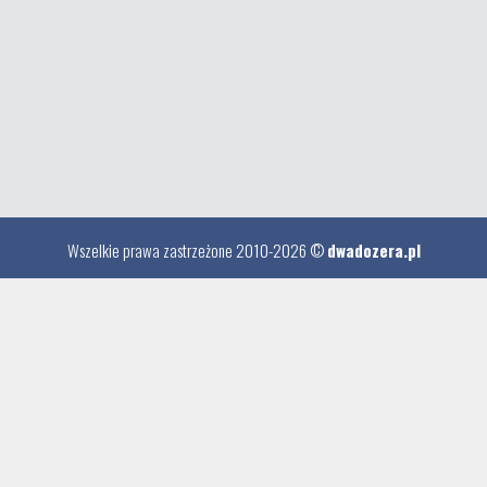
Wszelkie prawa zastrzeżone 2010-2026 ©
dwadozera.pl