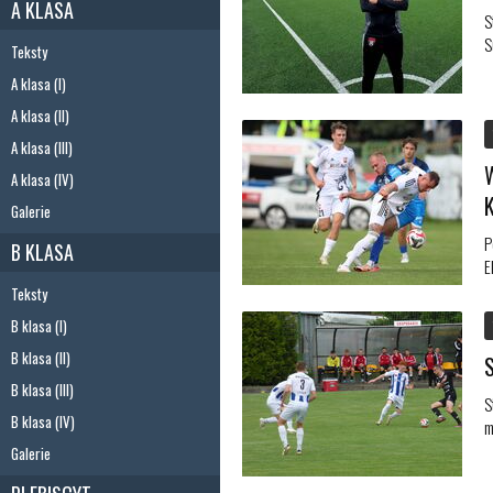
A KLASA
S
S
Teksty
A klasa (I)
A klasa (II)
A klasa (III)
A klasa (IV)
Galerie
P
B KLASA
E
Teksty
B klasa (I)
B klasa (II)
B klasa (III)
S
B klasa (IV)
m
Galerie