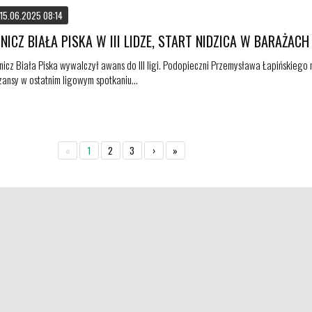
15.06.2025 08:14
ZNICZ BIAŁA PISKA W III LIDZE, START NIDZICA W BARAŻACH
nicz Biała Piska wywalczył awans do III ligi. Podopieczni Przemysława Łapińskiego 
zansy w ostatnim ligowym spotkaniu...
«
1
2
3
›
»