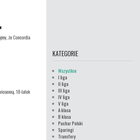
tajmy, że Concordia
KATEGORIE
Wszystkie
I liga
II liga
III liga
wiosenną. 18-latek
IV liga
V liga
A klasa
B klasa
Puchar Polski
Sparingi
Transfery