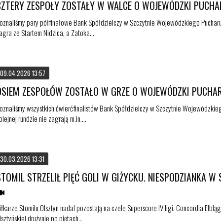
CZTERY ZESPOŁY ZOSTAŁY W WALCE O WOJEWÓDZKI PUCHA
oznaliśmy pary półfinałowe Bank Spółdzielczy w Szczytnie Wojewódzkiego Pucharu 
agra ze Startem Nidzica, a Zatoka...
09.04.2026 13:57
OSIEM ZESPOŁÓW ZOSTAŁO W GRZE O WOJEWÓDZKI PUCHAR
oznaliśmy wszystkich ćwierćfinalistów Bank Spółdzielczy w Szczytnie Wojewódzkieg
olejnej rundzie nie zagrają m.in....
30.03.2026 13:31
STOMIL STRZELIŁ PIĘĆ GOLI W GIŻYCKU. NIESPODZIANKA W 
iłkarze Stomilu Olsztyn nadal pozostają na czele Superscore IV ligi. Concordia Elblą
lsztyńskiej drużynie po piętach...