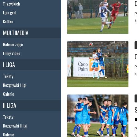
11 szybkich
Liga gra!
P
z
Krótko
MULTIMEDIA
Galerie zdjęć
Filmy Video
I LIGA
P
k
Teksty
Rozgrywki I ligi
Galerie
II LIGA
Teksty
Rozgrywki II ligi
P
Galerie
o