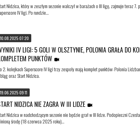
tart Nidzica, który w zeszłym sezonie walczył w barażach o III ligę, zajmuje teraz 7. 
uperscore IV ligi. Po rundzie...
10.08.2025 07:20
WYNIKI IV LIGI: 5 GOLI W OLSZTYNIE, POLONIA GRAŁA DO K
KOMPLETEM PUNKTÓW
o 2. kolejkach Superscore IV ligi trzy zespoły mają komplet punktów: Polonia Lidzb
lbląg oraz Start Nidzica.
19.06.2025 09:11
START NIDZICA NIE ZAGRA W III LIDZE
tart Nidzica w nadchodzącym sezonie nie będzie grał w III lidze. Podopieczni Cze
inioną środę (18 czerwca 2025 roku)...