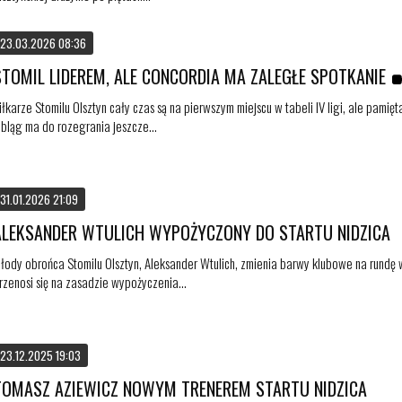
23.03.2026 08:36
STOMIL LIDEREM, ALE CONCORDIA MA ZALEGŁE SPOTKANIE
iłkarze Stomilu Olsztyn cały czas są na pierwszym miejscu w tabeli IV ligi, ale pamię
lbląg ma do rozegrania jeszcze...
31.01.2026 21:09
ALEKSANDER WTULICH WYPOŻYCZONY DO STARTU NIDZICA
łody obrońca Stomilu Olsztyn, Aleksander Wtulich, zmienia barwy klubowe na rundę 
rzenosi się na zasadzie wypożyczenia...
23.12.2025 19:03
TOMASZ AZIEWICZ NOWYM TRENEREM STARTU NIDZICA