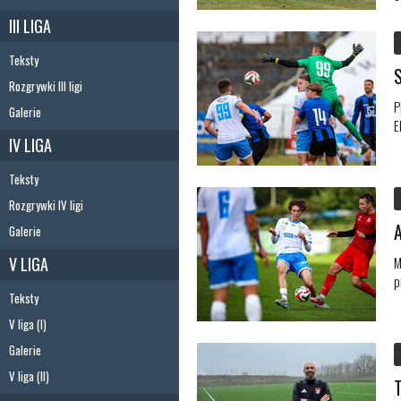
III LIGA
Teksty
Rozgrywki III ligi
P
Galerie
E
IV LIGA
Teksty
Rozgrywki IV ligi
Galerie
V LIGA
M
p
Teksty
V liga (I)
Galerie
V liga (II)