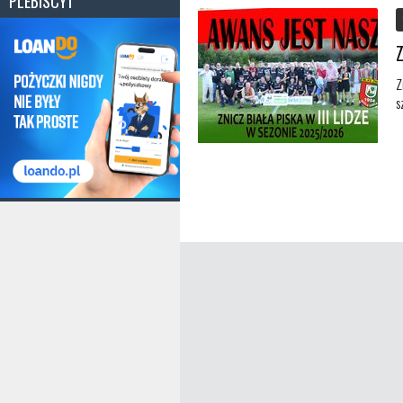
PLEBISCYT
Z
s