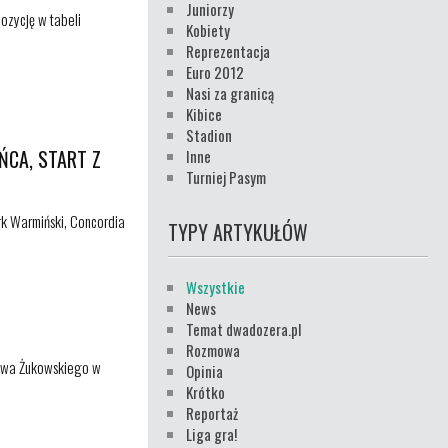
Juniorzy
pozycję w tabeli
Kobiety
Reprezentacja
Euro 2012
Nasi za granicą
Kibice
Stadion
OŃCA, START Z
Inne
Turniej Pasym
ark Warmiński, Concordia
TYPY ARTYKUŁÓW
Wszystkie
News
Temat dwadozera.pl
Rozmowa
sława Żukowskiego w
Opinia
Krótko
Reportaż
Liga gra!