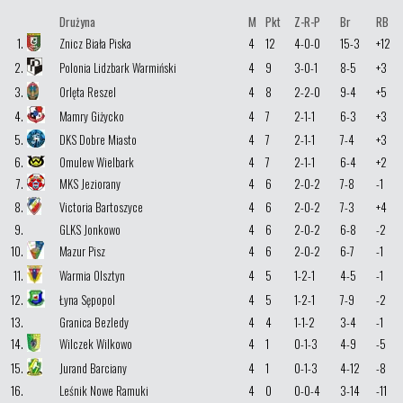
Drużyna
M
Pkt
Z-R-P
Br
RB
1.
Znicz Biała Piska
4
12
4-0-0
15-3
+12
2.
Polonia Lidzbark Warmiński
4
9
3-0-1
8-5
+3
3.
Orlęta Reszel
4
8
2-2-0
9-4
+5
4.
Mamry Giżycko
4
7
2-1-1
6-3
+3
5.
DKS Dobre Miasto
4
7
2-1-1
7-4
+3
6.
Omulew Wielbark
4
7
2-1-1
6-4
+2
7.
MKS Jeziorany
4
6
2-0-2
7-8
-1
8.
Victoria Bartoszyce
4
6
2-0-2
7-3
+4
9.
GLKS Jonkowo
4
6
2-0-2
6-8
-2
10.
Mazur Pisz
4
6
2-0-2
6-7
-1
11.
Warmia Olsztyn
4
5
1-2-1
4-5
-1
12.
Łyna Sępopol
4
5
1-2-1
7-9
-2
13.
Granica Bezledy
4
4
1-1-2
3-4
-1
14.
Wilczek Wilkowo
4
1
0-1-3
4-9
-5
15.
Jurand Barciany
4
1
0-1-3
4-12
-8
16.
Leśnik Nowe Ramuki
4
0
0-0-4
3-14
-11