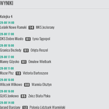
WYNIKI
Kolejka 4
29-08 14:00
Leśnik Nowe Ramuki
MKS Jeziorany
1:4
28-08 17:00
DKS Dobre Miasto
Łyna Sępopol
0:1
28-08 16:00
Granica Bezledy
Orlęta Reszel
0:1
28-08 17:00
Mamry Giżycko
Omulew Wielbark
0:1
28-08 11:00
Mazur Pisz
Victoria Bartoszyce
1:3
29-08 16:00
Wilczek Wilkowo
Warmia Olsztyn
0:0
28-08 16:00
GLKS Jonkowo
Znicz Biała Piska
0:5
29-08 14:00
Jurand Barciany
Polonia Lidzbark Warmiński
1:2