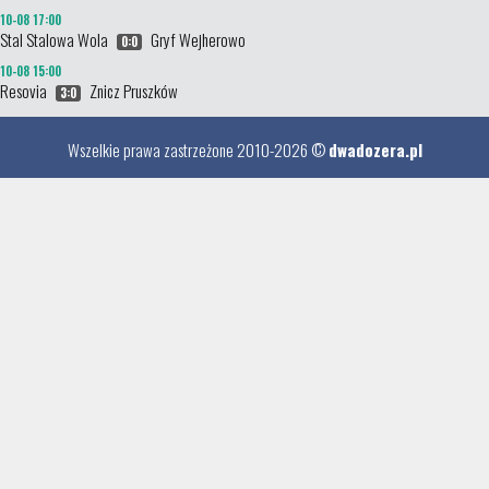
10-08 17:00
Stal Stalowa Wola
Gryf Wejherowo
0:0
10-08 15:00
Resovia
Znicz Pruszków
3:0
Wszelkie prawa zastrzeżone 2010-2026 ©
dwadozera.pl