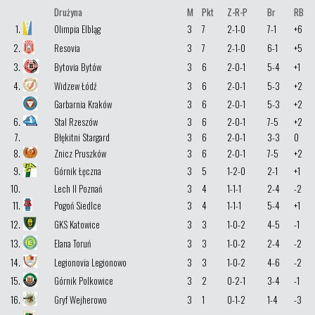
Drużyna
M
Pkt
Z-R-P
Br
RB
1.
Olimpia Elbląg
3
7
2-1-0
7-1
+6
2.
Resovia
3
7
2-1-0
6-1
+5
3.
Bytovia Bytów
3
6
2-0-1
5-4
+1
4.
Widzew Łódź
3
6
2-0-1
5-3
+2
Garbarnia Kraków
3
6
2-0-1
5-3
+2
6.
Stal Rzeszów
3
6
2-0-1
7-5
+2
7.
Błękitni Stargard
3
6
2-0-1
3-3
0
8.
Znicz Pruszków
3
6
2-0-1
7-5
+2
9.
Górnik Łęczna
3
5
1-2-0
2-1
+1
10.
Lech II Poznań
3
4
1-1-1
2-4
-2
11.
Pogoń Siedlce
3
4
1-1-1
5-4
+1
12.
GKS Katowice
3
3
1-0-2
4-5
-1
13.
Elana Toruń
3
3
1-0-2
2-4
-2
14.
Legionovia Legionowo
3
3
1-0-2
4-6
-2
15.
Górnik Polkowice
3
2
0-2-1
3-4
-1
16.
Gryf Wejherowo
3
1
0-1-2
1-4
-3