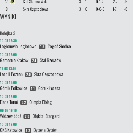
17.
Stal Stalowa Wola
3
1
0-1-2
2-7
-5
18.
Skra Częstochowa
3
0
0-0-3
1-7
-6
WYNIKI
Kolejka 3
10-08 17:30
Legionovia Legionowo
Pogoń Siedlce
1:3
10-08 17:00
Garbarnia Kraków
Stal Rzeszów
2:1
11-08 13:05
Lech II Poznań
Skra Częstochowa
2:0
10-08 19:00
Górnik Polkowice
Górnik Łęczna
1:1
10-08 17:00
Elana Toruń
Olimpia Elbląg
0:2
09-08 19:10
Widzew Łódź
Błękitni Stargard
2:0
10-08 19:00
GKS Katowice
Bytovia Bytów
1:2