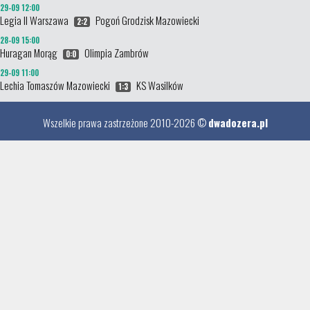
29-09 12:00
Legia II Warszawa
Pogoń Grodzisk Mazowiecki
2:2
28-09 15:00
Huragan Morąg
Olimpia Zambrów
0:0
29-09 11:00
Lechia Tomaszów Mazowiecki
KS Wasilków
1:3
Wszelkie prawa zastrzeżone 2010-2026 ©
dwadozera.pl