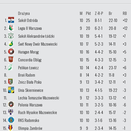
Drużyna
M
Pkt
Z-R-P
Br
RB
1.
Sokół Ostróda
10
25
8-1-1
22-10
+12
2.
Legia II Warszawa
9
20
6-2-1
20-8
+12
3.
Sokół Aleksandrów Łódzki
10
19
5-4-1
19-12
+7
4.
Świt Nowy Dwór Mazowiecki
10
17
5-2-3
14-11
+3
5.
Huragan Morąg
10
16
4-4-2
15-10
+5
6.
Concordia Elbląg
10
15
4-3-3
12-15
-3
7.
Pelikan Łowicz
10
14
4-2-4
23-17
+6
8.
Broń Radom
8
14
4-2-2
11-8
+3
9.
Znicz Biała Piska
9
13
3-4-2
12-11
+1
10.
Unia Skierniewice
10
13
4-1-5
19-22
-3
11.
Lechia Tomaszów Mazowiecki
9
12
3-3-3
13-12
+1
12.
Polonia Warszawa
10
11
3-2-5
10-16
-6
13.
Ruch Wysokie Mazowieckie
10
10
2-4-4
15-17
-2
14.
RKS Radomsko
10
10
3-1-6
13-16
-3
15.
Olimpia Zambrów
9
9
2-3-4
14-15
-1