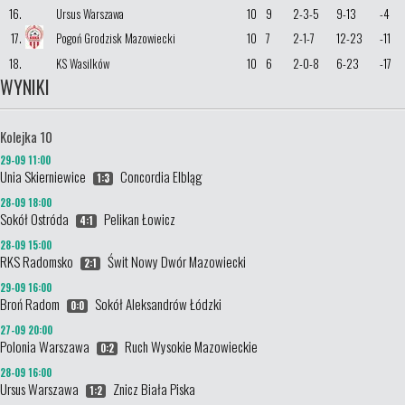
16.
Ursus Warszawa
10
9
2-3-5
9-13
-4
17.
Pogoń Grodzisk Mazowiecki
10
7
2-1-7
12-23
-11
18.
KS Wasilków
10
6
2-0-8
6-23
-17
WYNIKI
Kolejka 10
29-09 11:00
Unia Skierniewice
Concordia Elbląg
1:3
28-09 18:00
Sokół Ostróda
Pelikan Łowicz
4:1
28-09 15:00
RKS Radomsko
Świt Nowy Dwór Mazowiecki
2:1
29-09 16:00
Broń Radom
Sokół Aleksandrów Łódzki
0:0
27-09 20:00
Polonia Warszawa
Ruch Wysokie Mazowieckie
0:2
28-09 16:00
Ursus Warszawa
Znicz Biała Piska
1:2