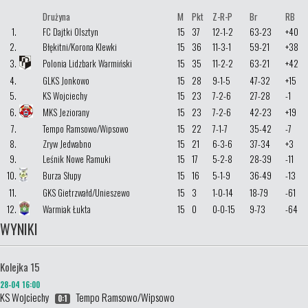
Drużyna
M
Pkt
Z-R-P
Br
RB
1.
FC Dajtki Olsztyn
15
37
12-1-2
63-23
+40
2.
Błękitni/Korona Klewki
15
36
11-3-1
59-21
+38
3.
Polonia Lidzbark Warmiński
15
35
11-2-2
63-21
+42
4.
GLKS Jonkowo
15
28
9-1-5
47-32
+15
5.
KS Wojciechy
15
23
7-2-6
27-28
-1
6.
MKS Jeziorany
15
23
7-2-6
42-23
+19
7.
Tempo Ramsowo/Wipsowo
15
22
7-1-7
35-42
-7
8.
Zryw Jedwabno
15
21
6-3-6
37-34
+3
9.
Leśnik Nowe Ramuki
15
17
5-2-8
28-39
-11
10.
Burza Słupy
15
16
5-1-9
36-49
-13
11.
GKS Gietrzwałd/Unieszewo
15
3
1-0-14
18-79
-61
12.
Warmiak Łukta
15
0
0-0-15
9-73
-64
WYNIKI
Kolejka 15
28-04 16:00
KS Wojciechy
Tempo Ramsowo/Wipsowo
0:1