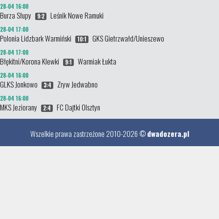
28-04 16:00
Burza Słupy
Leśnik Nowe Ramuki
9:2
28-04 17:00
Polonia Lidzbark Warmiński
GKS Gietrzwałd/Unieszewo
10:1
28-04 17:00
Błękitni/Korona Klewki
Warmiak Łukta
9:1
28-04 16:00
GLKS Jonkowo
Zryw Jedwabno
3:4
28-04 16:00
MKS Jeziorany
FC Dajtki Olsztyn
2:4
Wszelkie prawa zastrzeżone 2010-2026 ©
dwadozera.pl