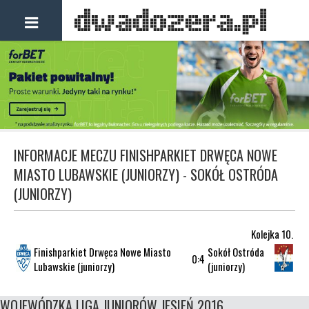
INFORMACJE MECZU FINISHPARKIET DRWĘCA NOWE
MIASTO LUBAWSKIE (JUNIORZY) - SOKÓŁ OSTRÓDA
(JUNIORZY)
Kolejka 10.
Finishparkiet Drwęca Nowe Miasto
Sokół Ostróda
0:4
Lubawskie (juniorzy)
(juniorzy)
WOJEWÓDZKA LIGA JUNIORÓW JESIEŃ 2016