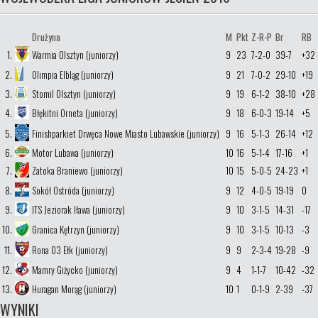
Drużyna
M
Pkt
Z-R-P
Br
RB
1.
Warmia Olsztyn (juniorzy)
9
23
7-2-0
39-7
+32
2.
Olimpia Elbląg (juniorzy)
9
21
7-0-2
29-10
+19
3.
Stomil Olsztyn (juniorzy)
9
19
6-1-2
38-10
+28
4.
Błękitni Orneta (juniorzy)
9
18
6-0-3
19-14
+5
5.
Finishparkiet Drwęca Nowe Miasto Lubawskie (juniorzy)
9
16
5-1-3
26-14
+12
6.
Motor Lubawa (juniorzy)
10
16
5-1-4
17-16
+1
7.
Zatoka Braniewo (juniorzy)
10
15
5-0-5
24-23
+1
8.
Sokół Ostróda (juniorzy)
9
12
4-0-5
19-19
0
9.
ITS Jeziorak Iława (juniorzy)
9
10
3-1-5
14-31
-17
10.
Granica Kętrzyn (juniorzy)
9
10
3-1-5
10-13
-3
11.
Rona 03 Ełk (juniorzy)
9
9
2-3-4
19-28
-9
12.
Mamry Giżycko (juniorzy)
9
4
1-1-7
10-42
-32
13.
Huragan Morąg (juniorzy)
10
1
0-1-9
2-39
-37
WYNIKI