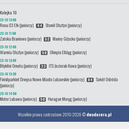
Kolejka 10
22-10 13:00
Rona 03 Ełk (juniorzy)
Stomil Olsztyn (juniorzy)
4:4
23-10 11:00
Zatoka Braniewo (juniorzy)
Mamry Giżycko (juniorzy)
5:2
23-10 12:00
Warmia Olsztyn (juniorzy)
Olimpia Elbląg (juniorzy)
5:0
23-10 13:00
Błękitni Orneta (juniorzy)
ITS Jeziorak Iława (juniorzy)
2:3
23-10 13:30
Finishparkiet Drwęca Nowe Miasto Lubawskie (juniorzy)
Sokół Ostróda
0:4
(juniorzy)
23-10 14:00
Motor Lubawa (juniorzy)
Huragan Morąg (juniorzy)
5:0
Wszelkie prawa zastrzeżone 2010-2026 ©
dwadozera.pl