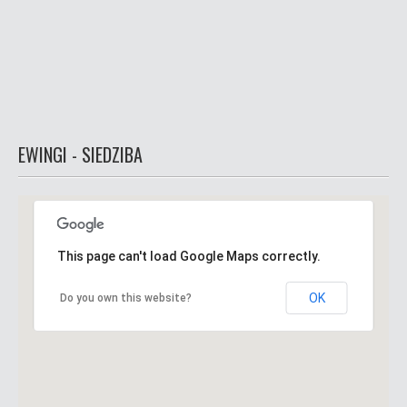
EWINGI - SIEDZIBA
This page can't load Google Maps correctly.
This page can't load Google Maps correctly.
OK
OK
Do you own this website?
Do you own this website?