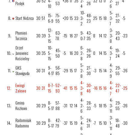
7.
30
52
4-
+36
17
35
2-
32
13
17
2-
4
Pasłęk
53
26
27
10
4
6
10-
5-
15-
75-
48-
27-
8.
Start Nidzica
30
51
+20
15
33
3-
25
15
18
3-
-5
6-9
55
23
32
2
7
12-
3-
Płomień
63-
9-
43-
20-
9.
30
39
3-
-15
16
27
8
14
12
3-
-23
Turznica
78
0-7
35
43
15
8
Orzeł
10-
6-
4-
45-
26-
19-
10.
Janowiec
30
35
5-
-5
16
20
2-
0
14
15
3-
-5
50
26
24
Kościelny
15
8
7
5-
4-
GKS
9-
56-
27-
29-
11.
30
31
-29
15
17
2-
-3
15
14
2-
-26
Stawiguda
4-17
85
30
55
8
9
4-
4-
Ewingi
8-7-
52-
30-
22-
12.
30
31
-41
15
15
3-
-16
15
16
4-
-25
Zalewo
15
93
46
47
8
7
4-
4-
Gmina
8-
57-
28-
29-
13.
30
29
-31
12
14
2-
-5
18
15
3-
-26
Kozłowo
5-17
88
33
55
6
11
5-
3-
Radomniak
8-
42-
24-
18-
14.
30
29
-37
15
19
4-
-7
15
10
1-
-30
Radomno
5-17
79
31
48
6
11