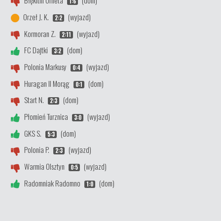
Błękitni Orneta
(dom)
1:6
Orzeł J. K.
(wyjazd)
2:2
Kormoran Z.
(wyjazd)
2:11
FC Dajtki
(dom)
3:2
Polonia Markusy
(wyjazd)
0:4
Huragan II Morąg
(dom)
0:1
Start N.
(dom)
2:3
Płomień Turznica
(wyjazd)
3:0
GKS S.
(dom)
5:3
Polonia P.
(wyjazd)
2:3
Warmia Olsztyn
(wyjazd)
0:5
Radomniak Radomno
(dom)
1:0