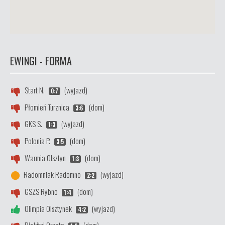
EWINGI - FORMA
Start N.
(wyjazd)
0:7
Płomień Turznica
(dom)
3:6
GKS S.
(wyjazd)
1:3
Polonia P.
(dom)
3:5
Warmia Olsztyn
(dom)
1:3
Radomniak Radomno
(wyjazd)
2:2
GSZS Rybno
(dom)
1:4
Olimpia Olsztynek
(wyjazd)
4:2