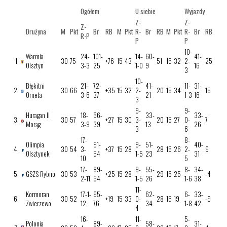
Ogółem
U siebie
Wyjazdy
Z-
Z-
Z-
Drużyna
M
Pkt
Br
RB
M
Pkt
R-
Br
RB
M
Pkt
R-
Br
RB
R-P
P
P
10-
Warmia
24-
101-
14-
60-
41-
1.
30
75
+76
15
43
51
15
32
2-
25
Olsztyn
3-3
25
1-0
9
16
3
10-
Błękitni
21-
72-
41-
11-
31-
2.
30
66
+35
15
32
2-
20
15
34
15
Orneta
3-6
37
21
1-3
16
3
9-
9-
Huragan II
18-
66-
33-
33-
3.
30
57
+27
15
30
3-
20
15
27
0-
7
Morąg
3-9
39
13
26
3
6
17-
8-
Olimpia
91-
9-
51-
40-
4.
30
54
3-
+37
15
28
28
15
26
2-
9
Olsztynek
54
1-5
23
31
10
5
17-
89-
9-
55-
8-
34-
5.
GSZS Rybno
30
53
+25
15
28
29
15
25
-4
2-11
64
1-5
26
1-6
38
11-
Kormoran
17-1-
95-
62-
6-
33-
6.
30
52
+19
15
33
0-
28
15
19
-9
Zwierzewo
12
76
34
1-8
42
4
16-
11-
5-
Polonia
89-
58-
31-