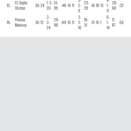
3-
4-
FC Dajtki
7-3-
51-
23-
28-
15.
30
24
-48
14
11
2-
-16
16
13
1-
-32
Olsztyn
20
99
39
60
9
11
3-
3-
0-
Polonia
29-
18-
11-
16.
30
12
3-
-69
15
11
2-
-13
15
1
1-
-56
Markusy
98
31
67
24
10
14