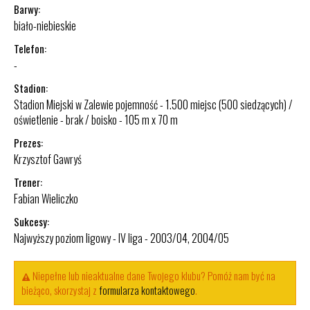
Barwy:
biało-niebieskie
Telefon:
-
Stadion:
Stadion Miejski w Zalewie pojemność - 1.500 miejsc (500 siedzących) /
oświetlenie - brak / boisko - 105 m x 70 m
Prezes:
Krzysztof Gawryś
Trener:
Fabian Wieliczko
Sukcesy:
Najwyższy poziom ligowy - IV liga - 2003/04, 2004/05
Niepełne lub nieaktualne dane Twojego klubu? Pomóż nam być na
bieżąco, skorzystaj z
formularza kontaktowego
.