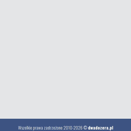
Wszelkie prawa zastrzeżone 2010-2026 ©
dwadozera.pl