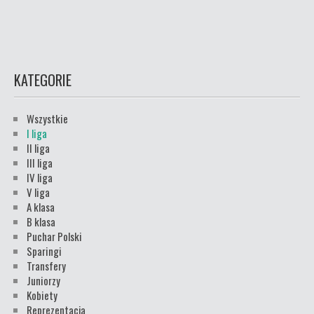
KATEGORIE
Wszystkie
I liga
II liga
III liga
IV liga
V liga
A klasa
B klasa
Puchar Polski
Sparingi
Transfery
Juniorzy
Kobiety
Reprezentacja