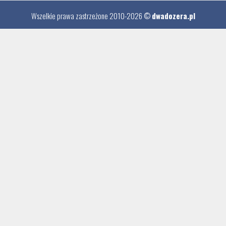
Wszelkie prawa zastrzeżone 2010-2026 ©
dwadozera.pl