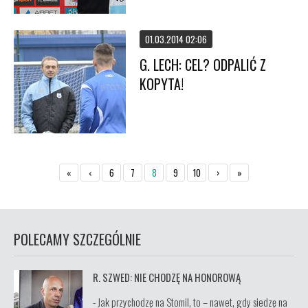
01.03.2014 02:06
G. LECH: CEL? ODPALIĆ Z
KOPYTA!
«
‹
6
7
8
9
10
›
»
POLECAMY SZCZEGÓLNIE
R. SZWED: NIE CHODZĘ NA HONOROWĄ
- Jak przychodzę na Stomil, to – nawet, gdy siedzę na