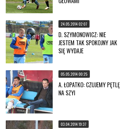
GŁOWAMI
24.05.2014 02:07
D. SZYMONOWICZ: NIE
JESTEM TAK SPOKOJNY JAK
SIĘ WYDAJE
05.05.2014 00:25
A. ŁOPATKO: CZUJEMY PĘTLĘ
NA SZYI
03.04.2014 19:37