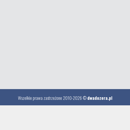
Wszelkie prawa zastrzeżone 2010-2026 ©
dwadozera.pl