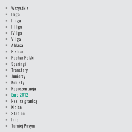
Wszystkie
I liga
II liga
III liga
IV liga
V liga
A klasa
B klasa
Puchar Polski
Sparingi
Transfery
Juniorzy
Kobiety
Reprezentacja
Euro 2012
Nasi za granicą
Kibice
Stadion
Inne
Turniej Pasym