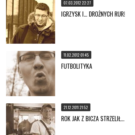
07.03.2012 22:27
IGRZYSK I… DROŻNYCH RUR!
11.02.2012 01:45
FUTBOLITYKA
21.12.2011 21:52
ROK JAK Z BICZA STRZELIŁ...