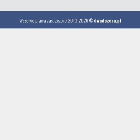
Wszelkie prawa zastrzeżone 2010-2026 ©
dwadozera.pl