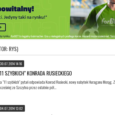
TOR: RYS)
30.07.2014 14:16
"11 SZYBKICH" KONRADA RUSIECKIEGO
a "11 szybkich" pytań odpowiada Konrad Rusiecki, nowy nabytek Huraganu Morąg.
cześniej ze Szczytna przez ostatnie pół...
04.07.2014 13:02