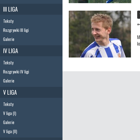
III LIGA
Teksty
"
Rozgrywki III ligi
M
Galerie
k
IV LIGA
Teksty
Rozgrywki IV ligi
Galerie
V LIGA
Teksty
V liga (I)
Galerie
V liga (II)