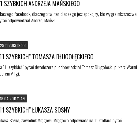
11 SZYBKICH ANDRZEJA MAŃSKIEGO
laczego facebook, dlaczego twiiter, dlaczego jest spokojny, kto wygra mistrzostwa
ytań odpowiedział Andrzej Mański,...
29.11.2013 19:38
"11 SZYBKICH" TOMASZA DŁUGOŁĘCKIEGO
a "11 szybkich" pytań dwadozera.pl odpowiedział Tomasz Długołęcki, piłkarz Warmii 
iderem V ligi.
19.04.2011 11:49
"11 SZYBKICH" ŁUKASZA SOSNY
ukasz Sosna, zawodnik Mrągowii Mrągowo odpowiada na 11 krótkich pytań.