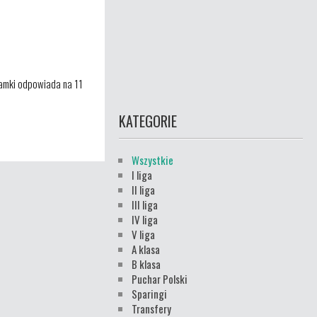
bramki odpowiada na 11
KATEGORIE
Wszystkie
I liga
II liga
III liga
IV liga
V liga
A klasa
B klasa
Puchar Polski
Sparingi
Transfery