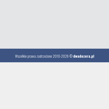
Wszelkie prawa zastrzeżone 2010-2026 ©
dwadozera.pl