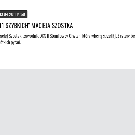
13.04.2011 14:58
11 SZYBKICH" MACIEJA SZOSTKA
aciej Szostek, zawodnik OKS II Stomilowcy Olsztyn, który wiosną strzelił już cztery 
rótkich pytań.