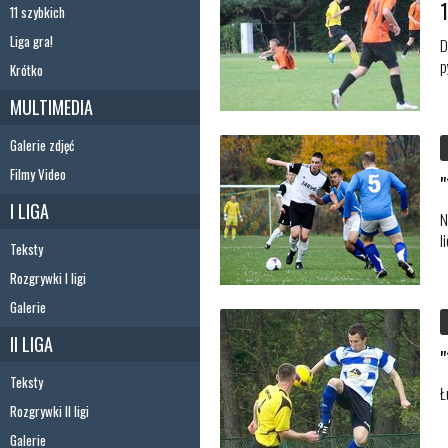
11 szybkich
Liga gra!
D
p
Krótko
MULTIMEDIA
Galerie zdjęć
Filmy Video
I LIGA
N
l
Teksty
Rozgrywki I ligi
Galerie
II LIGA
Teksty
Ł
Rozgrywki II ligi
Galerie