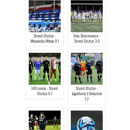
Stomil Olsztyn -
Unia Skierniewice -
Mławianka Mława 0:1
Stomil Olsztyn 3:0
ŁKS Łomża - Stomil
Stomil Olsztyn -
Olsztyn 0:1
Jagiellonia II Białystok
1:2