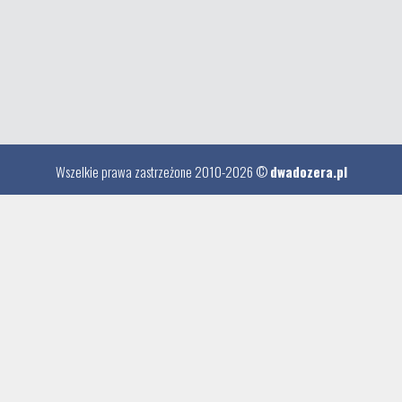
Wszelkie prawa zastrzeżone 2010-2026 ©
dwadozera.pl