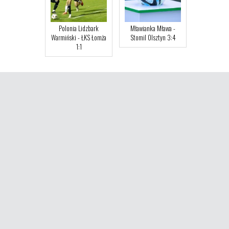
Polonia Lidzbark
Mławianka Mława -
Warmiński - ŁKS Łomża
Stomil Olsztyn 3:4
1:1