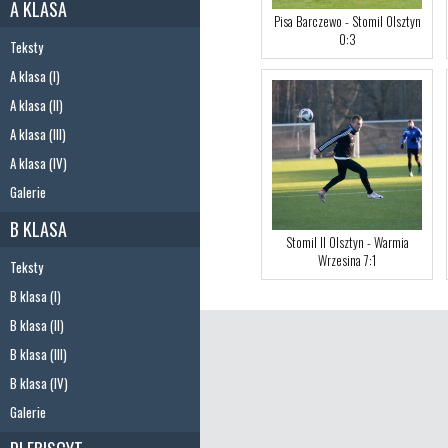
A KLASA
Pisa Barczewo - Stomil Olsztyn
0:3
Teksty
A klasa (I)
A klasa (II)
A klasa (III)
A klasa (IV)
Galerie
B KLASA
Stomil II Olsztyn - Warmia
Wrzesina 7:1
Teksty
B klasa (I)
B klasa (II)
B klasa (III)
B klasa (IV)
Galerie