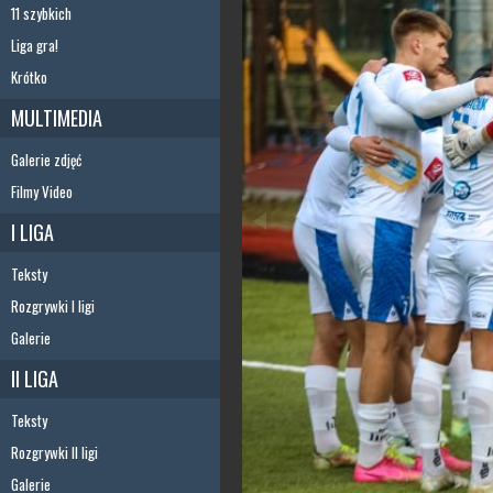
11 szybkich
Liga gra!
Krótko
MULTIMEDIA
Galerie zdjęć
Filmy Video
I LIGA
Teksty
Rozgrywki I ligi
Galerie
II LIGA
Teksty
Rozgrywki II ligi
Galerie