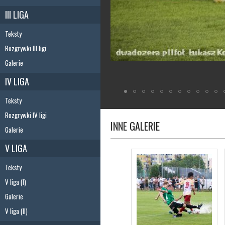
III LIGA
Teksty
Rozgrywki III ligi
Galerie
IV LIGA
Teksty
Rozgrywki IV ligi
INNE
GALERIE
Galerie
V LIGA
Teksty
V liga (I)
Galerie
V liga (II)