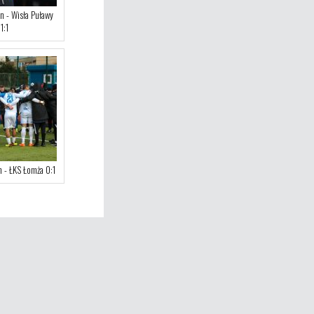
n - Wisła Puławy
1:1
n - ŁKS Łomża 0:1