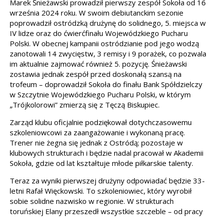
Marek Śnieżawski prowadził pierwszy zespół Sokoła od 16
września 2024 roku. W swoim debiutanckim sezonie
poprowadził ostródzką drużynę do solidnego, 5. miejsca w
IV lidze oraz do ćwierćfinału Wojewódzkiego Pucharu
Polski. W obecnej kampanii ostródzianie pod jego wodzą
zanotowali 14 zwycięstw, 3 remisy i 9 porażek, co pozwala
im aktualnie zajmować również 5. pozycję. Śnieżawski
zostawia jednak zespół przed doskonałą szansą na
trofeum – doprowadził Sokoła do finału Bank Spółdzielczy
w Szczytnie Wojewódzkiego Pucharu Polski, w którym
„Trójkolorowi” zmierzą się z Tęczą Biskupiec.
Zarząd klubu oficjalnie podziękował dotychczasowemu
szkoleniowcowi za zaangażowanie i wykonaną pracę.
Trener nie żegna się jednak z Ostródą; pozostaje w
klubowych strukturach i będzie nadal pracował w Akademii
Sokoła, gdzie od lat kształtuje młode piłkarskie talenty.
Teraz za wyniki pierwszej drużyny odpowiadać będzie 33-
letni Rafał Więckowski. To szkoleniowiec, który wyrobił
sobie solidne nazwisko w regionie. W strukturach
toruńskiej Elany przeszedł wszystkie szczeble – od pracy