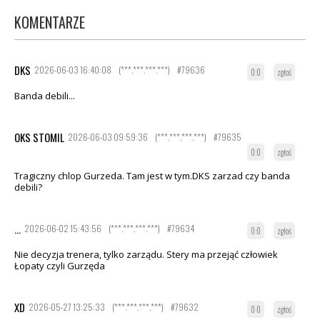
KOMENTARZE
DKS
2026-06-03 16:40:08
(***.***.***.***)
#79636
0:0
zgłoś
Banda debili...
OKS STOMIL
2026-06-03 09:59:36
(***.***.***.***)
#79635
0:0
zgłoś
Tragiczny chlop Gurzeda. Tam jest w tym.DKS zarzad czy banda
debili?
...
2026-06-02 15:43:56
(***.***.***.***)
#79634
0:0
zgłoś
Nie decyzja trenera, tylko zarządu. Stery ma przejąć człowiek
Łopaty czyli Gurzęda
XD
2026-05-27 13:25:33
(***.***.***.***)
#79632
0:0
zgłoś