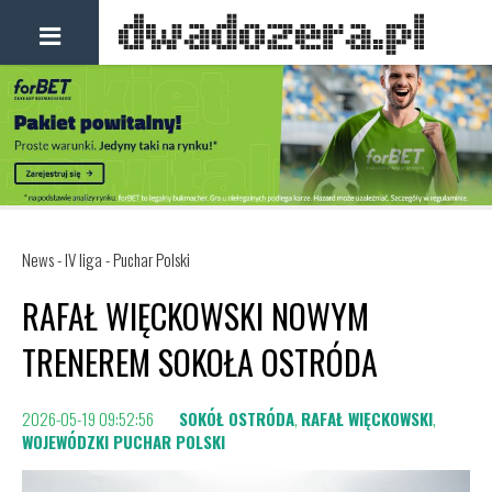
News - IV liga - Puchar Polski
RAFAŁ WIĘCKOWSKI NOWYM
TRENEREM SOKOŁA OSTRÓDA
2026-05-19 09:52:56
SOKÓŁ OSTRÓDA
,
RAFAŁ WIĘCKOWSKI
,
WOJEWÓDZKI PUCHAR POLSKI