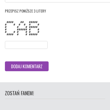
PRZEPISZ PONIŻSZE 3 LITERY
 ####    ##   #####  

#    #  #  #  #    # 

#      #    # #####  

#      ###### #    # 

#    # #    # #    # 

 ####  #    # #####  

ZOSTAŃ FANEM!