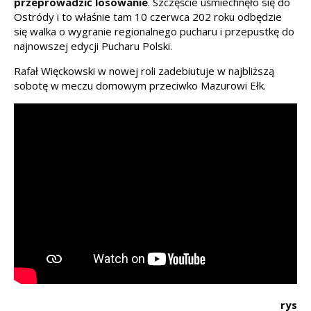
przeprowadzić losowanie
. Szczęście uśmiechnęło się do
Ostródy i to właśnie tam 10 czerwca 202 roku odbędzie
się walka o wygranie regionalnego pucharu i przepustkę do
najnowszej edycji Pucharu Polski.
Rafał Więckowski w nowej roli zadebiutuje w najbliższą
sobotę w meczu domowym przeciwko Mazurowi Ełk.
rys