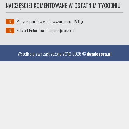
NAJCZĘSCIEJ KOMENTOWANE W OSTATNIM TYGODNIU
Podział punktów w pierwszym meczu IV ligi
0
Falstart Polonii na inaugurację sezonu
0
Wszelkie prawa zastrzeżone 2010-2026 ©
dwadozera.pl