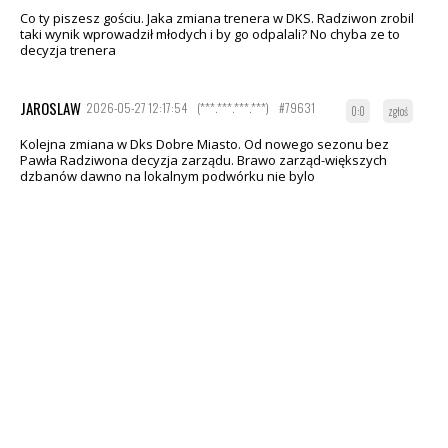
Co ty piszesz gościu. Jaka zmiana trenera w DKS. Radziwon zrobil
taki wynik wprowadził młodych i by go odpalali? No chyba ze to
decyzja trenera
JAROSLAW
2026-05-27 12:17:54
(***.***.***.***)
#79631
0:0
zgłoś
Kolejna zmiana w Dks Dobre Miasto. Od nowego sezonu bez
Pawła Radziwona decyzja zarządu. Brawo zarząd-większych
dzbanów dawno na lokalnym podwórku nie bylo