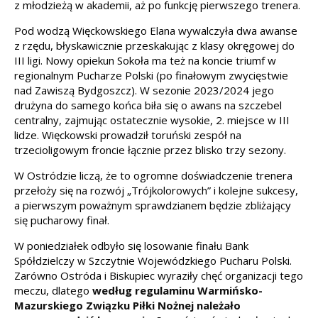
z młodzieżą w akademii, aż po funkcję pierwszego trenera.
Pod wodzą Więckowskiego Elana wywalczyła dwa awanse
z rzędu, błyskawicznie przeskakując z klasy okręgowej do
III ligi. Nowy opiekun Sokoła ma też na koncie triumf w
regionalnym Pucharze Polski (po finałowym zwycięstwie
nad Zawiszą Bydgoszcz). W sezonie 2023/2024 jego
drużyna do samego końca biła się o awans na szczebel
centralny, zajmując ostatecznie wysokie, 2. miejsce w III
lidze. Więckowski prowadził toruński zespół na
trzecioligowym froncie łącznie przez blisko trzy sezony.
W Ostródzie liczą, że to ogromne doświadczenie trenera
przełoży się na rozwój „Trójkolorowych” i kolejne sukcesy,
a pierwszym poważnym sprawdzianem będzie zbliżający
się pucharowy finał.
W poniedziałek odbyło się losowanie finału Bank
Spółdzielczy w Szczytnie Wojewódzkiego Pucharu Polski.
Zarówno Ostróda i Biskupiec wyraziły chęć organizacji tego
meczu, dlatego
według regulaminu Warmińsko-
Mazurskiego Związku Piłki Nożnej należało