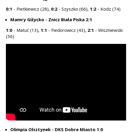
0:1
- Pietkiewicz (28),
0:2
- Szyszko (66),
1:2
- Kodz (74)
Mamry Giżycko - Znicz Biała Piska 2:1
1:0
- Matuć (13),
1:1
- Fiedorowicz (43),
2:1
- Wiszniewski
(56)
Olimpia Olsztynek - DKS Dobre Miasto 1:0