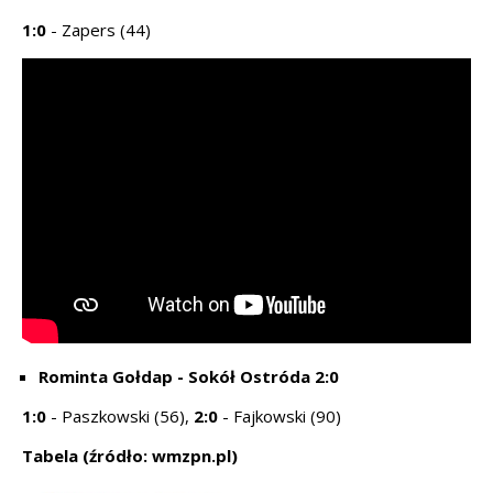
1:0
- Zapers (44)
Rominta Gołdap - Sokół Ostróda 2:0
1:0
- Paszkowski (56),
2:0
- Fajkowski (90)
Tabela (źródło: wmzpn.pl)