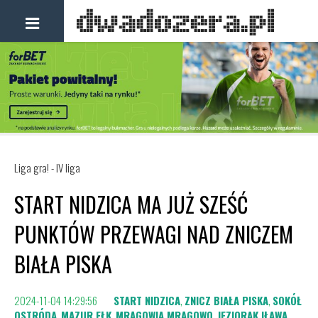
Liga gra! - IV liga
START NIDZICA MA JUŻ SZEŚĆ
PUNKTÓW PRZEWAGI NAD ZNICZEM
BIAŁA PISKA
2024-11-04 14:29:56
START NIDZICA
,
ZNICZ BIAŁA PISKA
,
SOKÓŁ
OSTRÓDA
,
MAZUR EŁK
,
MRĄGOWIA MRĄGOWO
,
JEZIORAK IŁAWA
,