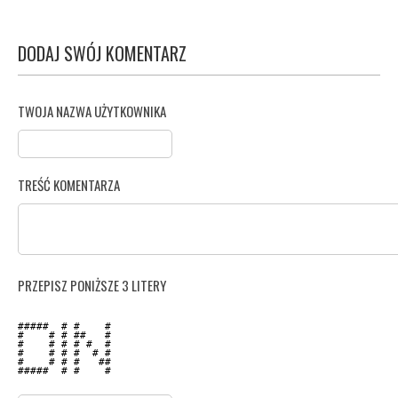
DODAJ SWÓJ KOMENTARZ
TWOJA NAZWA UŻYTKOWNIKA
TREŚĆ KOMENTARZA
PRZEPISZ PONIŻSZE 3 LITERY
#####  # #    # 

#    # # ##   # 

#    # # # #  # 

#    # # #  # # 

#    # # #   ## 

#####  # #    # 
