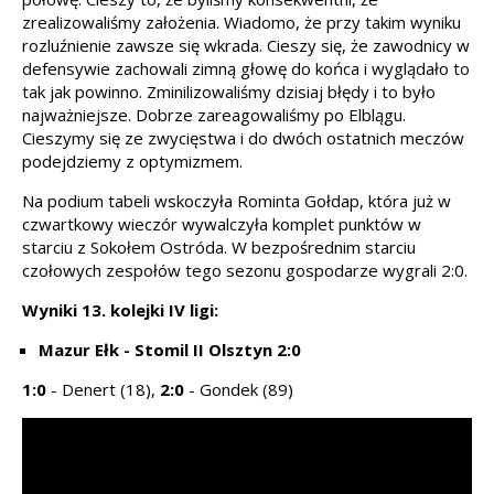
zrealizowaliśmy założenia. Wiadomo, że przy takim wyniku
rozluźnienie zawsze się wkrada. Cieszy się, że zawodnicy w
defensywie zachowali zimną głowę do końca i wyglądało to
tak jak powinno. Zminilizowaliśmy dzisiaj błędy i to było
najważniejsze. Dobrze zareagowaliśmy po Elblągu.
Cieszymy się ze zwycięstwa i do dwóch ostatnich meczów
podejdziemy z optymizmem.
Na podium tabeli wskoczyła Rominta Gołdap, która już w
czwartkowy wieczór wywalczyła komplet punktów w
starciu z Sokołem Ostróda. W bezpośrednim starciu
czołowych zespołów tego sezonu gospodarze wygrali 2:0.
Wyniki 13. kolejki IV ligi:
Mazur Ełk - Stomil II Olsztyn 2:0
1:0
- Denert (18),
2:0
- Gondek (89)