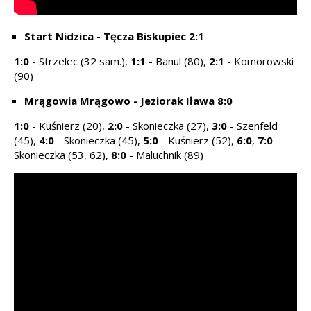
Start Nidzica - Tęcza Biskupiec 2:1
1:0
- Strzelec (32 sam.),
1:1
- Banul (80),
2:1
- Komorowski
(90)
Mrągowia Mrągowo - Jeziorak Iława 8:0
1:0
- Kuśnierz (20),
2:0
- Skonieczka (27),
3:0
- Szenfeld
(45),
4:0
- Skonieczka (45),
5:0
- Kuśnierz (52),
6:0
,
7:0
-
Skonieczka (53, 62),
8:0
- Maluchnik (89)