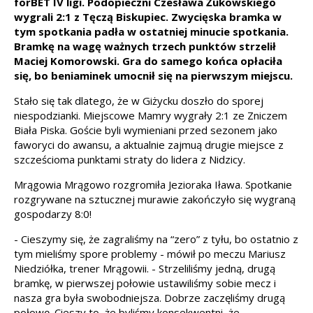
forBET IV ligi. Podopieczni Czesława Żukowskiego
wygrali 2:1 z Tęczą Biskupiec. Zwycięska bramka w
tym spotkania padła w ostatniej minucie spotkania.
Bramkę na wagę ważnych trzech punktów strzelił
Maciej Komorowski. Gra do samego końca opłaciła
się, bo beniaminek umocnił się na pierwszym miejscu.
Stało się tak dlatego, że w Giżycku doszło do sporej
niespodzianki. Miejscowe Mamry wygrały 2:1 ze Zniczem
Biała Piska. Goście byli wymieniani przed sezonem jako
faworyci do awansu, a aktualnie zajmuą drugie miejsce z
szcześcioma punktami straty do lidera z Nidzicy.
Mrągowia Mrągowo rozgromiła Jezioraka Iława. Spotkanie
rozgrywane na sztucznej murawie zakończyło się wygraną
gospodarzy 8:0!
- Cieszymy się, że zagraliśmy na “zero” z tyłu, bo ostatnio z
tym mieliśmy spore problemy - mówił po meczu Mariusz
Niedziółka, trener Mrągowii. - Strzeliliśmy jedną, drugą
bramkę, w pierwszej połowie ustawiliśmy sobie mecz i
nasza gra była swobodniejsza. Dobrze zaczęliśmy drugą
połowę. Cieszy to, że byliśmy konsekwentni, że