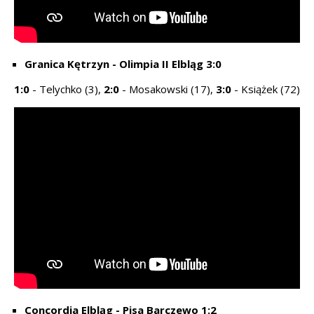
Granica Kętrzyn - Olimpia II Elbląg 3:0
1:0
- Telychko (3),
2:0
- Mosakowski (17),
3:0
- Książek (72)
Concordia Elbląg - Pisa Barczewo 1:2