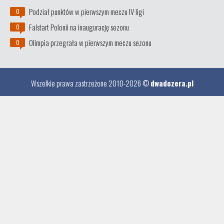
Podział punktów w pierwszym meczu IV ligi
0
Falstart Polonii na inaugurację sezonu
0
Olimpia przegrała w pierwszym meczu sezonu
0
Wszelkie prawa zastrzeżone 2010-2026 ©
dwadozera.pl