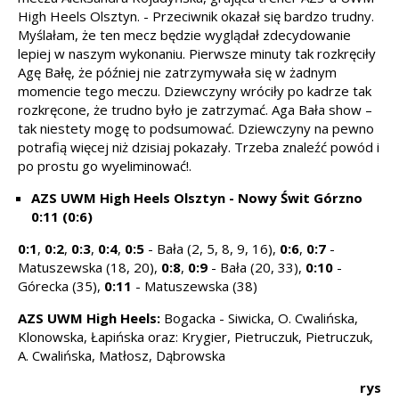
High Heels Olsztyn. - Przeciwnik okazał się bardzo trudny.
Myślałam, że ten mecz będzie wyglądał zdecydowanie
lepiej w naszym wykonaniu. Pierwsze minuty tak rozkręciły
Agę Bałę, że później nie zatrzymywała się w żadnym
momencie tego meczu. Dziewczyny wróciły po kadrze tak
rozkręcone, że trudno było je zatrzymać. Aga Bała show –
tak niestety mogę to podsumować. Dziewczyny na pewno
potrafią więcej niż dzisiaj pokazały. Trzeba znaleźć powód i
po prostu go wyeliminować!.
AZS UWM High Heels Olsztyn - Nowy Świt Górzno
0:11 (0:6)
0:1
,
0:2
,
0:3
,
0:4
,
0:5
- Bała (2, 5, 8, 9, 16),
0:6
,
0:7
-
Matuszewska (18, 20),
0:8
,
0:9
- Bała (20, 33),
0:10
-
Górecka (35),
0:11
- Matuszewska (38)
AZS UWM High Heels:
Bogacka - Siwicka, O. Cwalińska,
Klonowska, Łapińska oraz: Krygier, Pietruczuk, Pietruczuk,
A. Cwalińska, Matłosz, Dąbrowska
rys