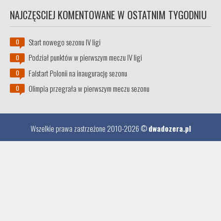
NAJCZĘSCIEJ KOMENTOWANE W OSTATNIM TYGODNIU
Start nowego sezonu IV ligi
0
Podział punktów w pierwszym meczu IV ligi
0
Falstart Polonii na inaugurację sezonu
0
Olimpia przegrała w pierwszym meczu sezonu
0
Wszelkie prawa zastrzeżone 2010-2026 ©
dwadozera.pl