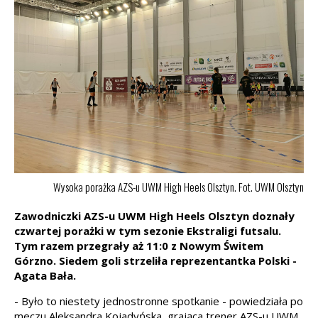
Wysoka porażka AZS-u UWM High Heels Olsztyn. Fot. UWM Olsztyn
Zawodniczki AZS-u UWM High Heels Olsztyn doznały
czwartej porażki w tym sezonie Ekstraligi futsalu.
Tym razem przegrały aż 11:0 z Nowym Świtem
Górzno. Siedem goli strzeliła reprezentantka Polski -
Agata Bała.
- Było to niestety jednostronne spotkanie - powiedziała po
meczu Aleksandra Kojadyńska, grająca trener AZS-u UWM