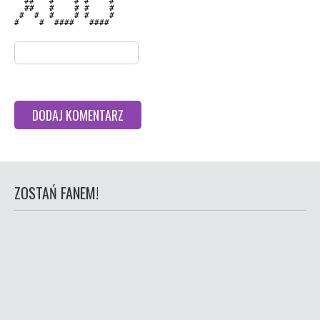
  ##   #    # #    # 

  ##   #    # #    # 

 #  #  #    # #    # 

#    #  ####   ####  

ZOSTAŃ FANEM!