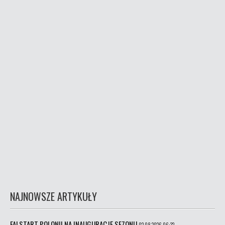
NAJNOWSZE ARTYKUŁY
FALSTART POLONII NA INAUGURACJĘ SEZONU