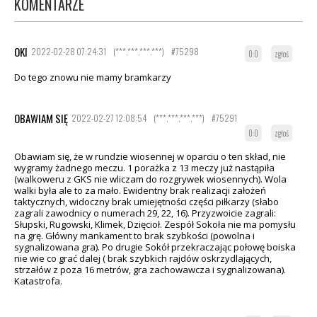
KOMENTARZE
OKI
2022-02-28 07:24:31
(***.***.***.***)
#75298
0:0
zgłoś
Do tego znowu nie mamy bramkarzy
OBAWIAM SIĘ
2022-02-27 12:08:54
(***.***.***.***)
#75291
0:0
zgłoś
Obawiam się, że w rundzie wiosennej w oparciu o ten skład, nie
wygramy żadnego meczu. 1 porażka z 13 meczy już nastąpiła
(walkoweru z GKS nie wliczam do rozgrywek wiosennych). Wola
walki była ale to za mało. Ewidentny brak realizacji założeń
taktycznych, widoczny brak umiejętności części piłkarzy (słabo
zagrali zawodnicy o numerach 29, 22, 16). Przyzwoicie zagrali:
Słupski, Rugowski, Klimek, Dzięcioł. Zespół Sokoła nie ma pomysłu
na grę. Główny mankament to brak szybkości (powolna i
sygnalizowana gra). Po drugie Sokół przekraczając połowę boiska
nie wie co grać dalej ( brak szybkich rajdów oskrzydlających,
strzałów z poza 16 metrów, gra zachowawcza i sygnalizowana).
Katastrofa.