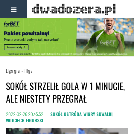
Liga gra! - II liga
SOKÓŁ STRZELIŁ GOLA W 1 MINUCIE,
ALE NIESTETY PRZEGRAŁ
2022-02-26 20:45:52
SOKÓŁ OSTRÓDA
,
WIGRY SUWAŁKI
,
WOJCIECH FIGURSKI