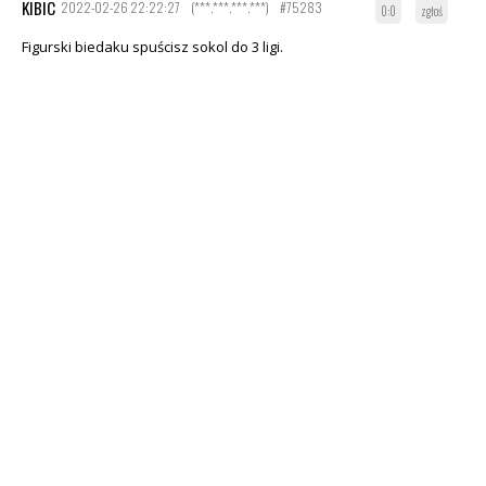
KIBIC
2022-02-26 22:22:27
(***.***.***.***)
#75283
0:0
zgłoś
Figurski biedaku spuścisz sokol do 3 ligi.