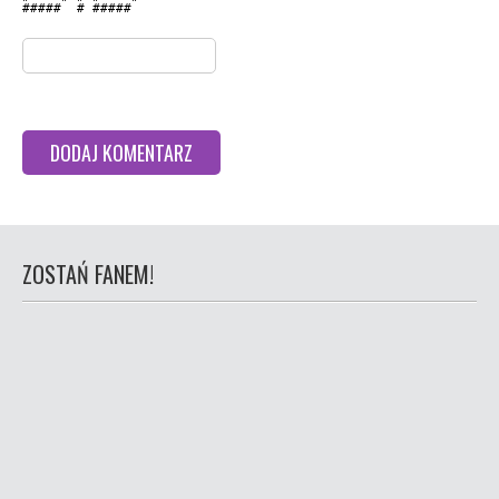
#####  # #####  

ZOSTAŃ FANEM!