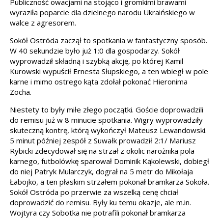
Publiczność owacjami na stojąco i gromkimi brawami
wyraziła poparcie dla dzielnego narodu Ukraińskiego w
walce z agresorem.
Sokół Ostróda zaczął to spotkania w fantastyczny sposób.
W 40 sekundzie było już 1:0 dla gospodarzy. Sokół
wyprowadził składną i szybką akcję, po której Kamil
Kurowski wypuścił Ernesta Słupskiego, a ten wbiegł w pole
karne i mimo ostrego kąta zdołał pokonać Hieronima
Zocha.
Niestety to były miłe złego początki. Goście doprowadzili
do remisu już w 8 minucie spotkania. Wigry wyprowadziły
skuteczną kontrę, którą wykończył Mateusz Lewandowski.
5 minut później zespół z Suwałk prowadził 2:1/ Mariusz
Rybicki zdecydował się na strzał z okolic narożnika pola
karnego, futbolówkę sparował Dominik Kąkolewski, dobiegł
do niej Patryk Mularczyk, dograł na 5 metr do Mikołaja
Łabojko, a ten płaskim strzałem pokonał bramkarza Sokoła.
Sokół Ostróda po przerwie za wszelką cenę chciał
doprowadzić do remisu. Były ku temu okazje, ale m.in.
Wojtyra czy Sobotka nie potrafili pokonał bramkarza