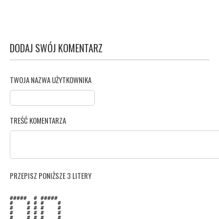
DODAJ SWÓJ KOMENTARZ
TWOJA NAZWA UŻYTKOWNIKA
TREŚĆ KOMENTARZA
PRZEPISZ PONIŻSZE 3 LITERY
#####  # #####  

#    # # #    # 

#    # # #    # 

#    # # #    # 

#    # # #    # 
