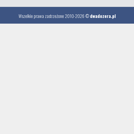
Wszelkie prawa zastrzeżone 2010-2026 ©
dwadozera.pl