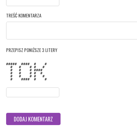
TREŚĆ KOMENTARZA
PRZEPISZ PONIŻSZE 3 LITERY
#####  ####  #    # 

  #   #    # #   #  

  #   #    # ####   

  #   #    # #  #   

  #   #    # #   #  

  #    ####  #    # 
