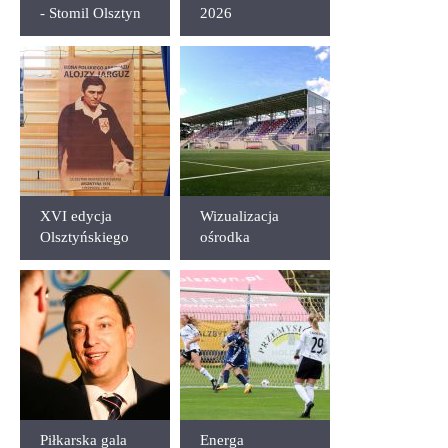
- Stomil Olsztyn
2026
1:5
XVI edycja
Wizualizacja
Olsztyńskiego
ośrodka
Turnieju Sędziów
piłkarskiego przy
im. Alojzego
Al. Sybiraków w
Jarguza
Olsztynie
Piłkarska gala
Energa