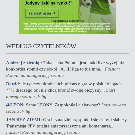
WEDŁUG CZYTELNIKÓW
Andrzej z ziemią :
Taka slaba Polonia jest i taki live wyżej niż
konkordia stomil czy sokół . A. III liga to już inna...
Falstart
Polonii na inaugurację sezonu
Dawid:
ile tysięcy ukrainskich piłkarzy gra w polskich ligach
???? dlaczego oni nie chcą bronić swojej ojczyzny...
Start
nowego sezonu IV ligi
@LEON:
Same LEONY. Zaspokoiłeś ciekawość?
Start nowego
sezonu IV ligi
JAN BEZ ZIEMI:
Gra beznadziejna, spotkał się słaby i słabszy.
Transmisja PPV totalna amatorszczyzna ani komentarza...
Falstart Polonii na inaugurację sezonu