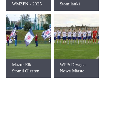
WMZPN - 2025
Stomilanki
rok
Olsztyn - AP
Orlen Gdańsk
2:3
Mazur Ełk -
WPP: Drwęca
Stomil Olsztyn
Nowe Miasto
0:2
Lubawskie -
Stomil Olsztyn
0:5