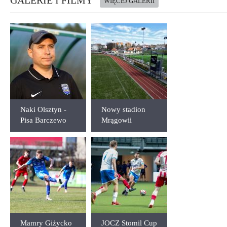
WIĘCEJ GALERII
Naki Olsztyn -
Nowy stadion
Pisa Barczewo
Mrągowii
2:2
Mrągowo
Mamry Giżycko
JOCZ Stomil Cup