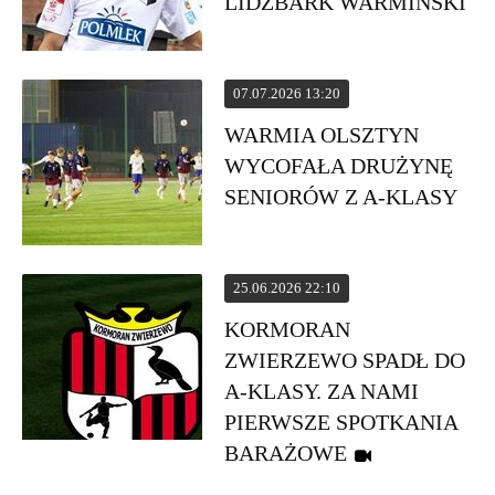
LIDZBARK WARMIŃSKI
07.07.2026 13:20
WARMIA OLSZTYN
WYCOFAŁA DRUŻYNĘ
SENIORÓW Z A-KLASY
25.06.2026 22:10
KORMORAN
ZWIERZEWO SPADŁ DO
A-KLASY. ZA NAMI
PIERWSZE SPOTKANIA
BARAŻOWE