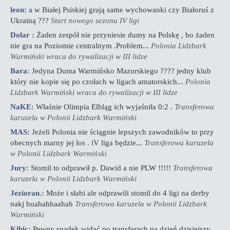
leon:
a w Białej Psiskiej grają same wychowanki czy Białoruś z
Ukrainą ???
Start nowego sezonu IV ligi
Dolar :
Żaden zespół nie przyniesie dumy na Polskę , bo żaden
nie gra na Poziomie centralnym .Problem...
Polonia Lidzbark
Warmiński wraca do rywalizacji w III lidze
Bara:
Jedyna Duma Warmińsko Mazurskiego ???? jedny klub
który nie kopie się po czołach w ligach amatorskich...
Polonia
Lidzbark Warmiński wraca do rywalizacji w III lidze
NaKE:
Właśnie Olimpia Elbląg ich wyjaśniła 0:2 .
Transferowa
karuzela w Polonii Lidzbark Warmiński
MAS:
Jeżeli Polonia nie ściągnie lepszych zawodników to przy
obecnych marny jej los . iV liga będzie...
Transferowa karuzela
w Polonii Lidzbark Warmiński
Jury:
Stomil to odprawił p. Dawid a nie PLW !!!!!
Transferowa
karuzela w Polonii Lidzbark Warmiński
Jezioran.:
Może i słabi ale odprawili stomil do 4 ligi na derby
nakj buahahhaahah
Transferowa karuzela w Polonii Lidzbark
Warmiński
Kibic:
Pewny spadek widać po transferach na dzień dzisiejszy