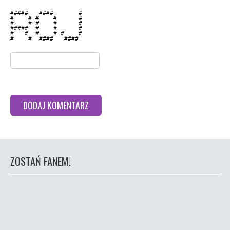
#####   ####       # 

#    # #    #      # 

#    # #    #      # 

#####  #    #      # 

#   #  #    # #    # 

#    #  ####   ####  

ZOSTAŃ FANEM!