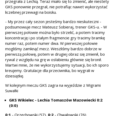
przegrała z Lechią. Teraz miało się to zmienić, ale niestety
GKS ponownie przegrał, nie potrafiąc nawet wykorzystać
liczebnej przewagi na boisku.
- My przez cały sezon jesteśmy bardzo nieskuteczni -
podsumowuje mecz Mateusz Sobieraj, trener GKS-u. - W
pierwszej połowie można było strzelić, a potem tracimy
koncentrację i po stałym fragmencie gry tracimy bramkę
numer raz, potem numer dwa. W pierwszej połowie
mogliśmy zamknąć mecz. Weszliśmy bardzo dobrze w
pierwszą połowę, potem w drugiej obraz się zmienił, bo
rywal z względu na grę w osłabieniu głównie się bronił.
Martwi mnie, że nie wykorzystujemy sytuacji, bo ich sporo
kreujemy. Gratulacje dla przeciwnika, bo wygrali w
dziesiątkę.
W kolejnym meczu GKS zagra na wyjeździe z Wigrami
Suwałki
GKS Wikielec - Lechia Tomaszów Mazowiecki 0:2
(0:0)
0:1
- Orzechowski (57),
0:2
- Chwałowski (76)