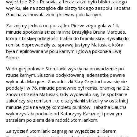
wyjeździe 2:2 z Resovią, a teraz także było blisko takiego
wyniku, ale na szczęście dla olsztyńskiego zespołu Tabatha
Gaucha zachowała zimną krew w polu karnym.
Zacznijmy jednak od początku. Pierwszego gola w 14.
minucie spotkania strzeliła inna Brazylijka Bruna Marques,
która z bliskiej odległości trafiła do bramki Skry. Rywalki do
remisu doprowadziły za sprawą Justyny Matusiak, która
była niepilnowana w polu karnym i głową pokonała Ewę
Sikorę.
W drugiej połowie Stomilanki wyszły na prowadzenie po
rzucie karnym. Słusznie podyktowaną jedenastkę pewnie
wykonała Marques. Zawodniczki Skry Częstochowa się nie
poddały i w 76. minucie ponownie był remis, bramkę na 2:2
znowu strzeliła Matusiak. Gdy wydawało się, że spotkanie
zakończy się remisem, to olsztynianki strzeliły w ostatniej
minucie gola na wagę kompletu punktów. Tabatha Gaucha
wykorzystała podanie od Katarzyny Kałużnej i pewnym
strzałem po ziemi dała radość Stomilankom.
Za tydzień Stomilanki zagrają na wyjeździe z liderem