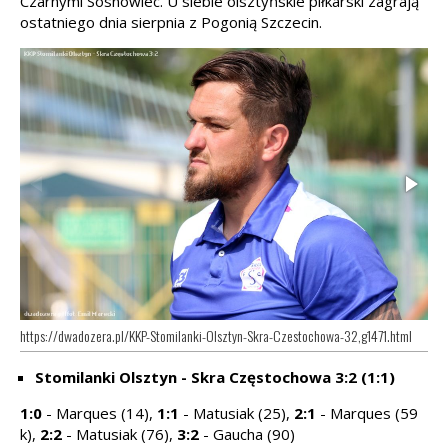
Czarnymi Sosnowiec. U siebie olsztyńskie piłkarski zagrają
ostatniego dnia sierpnia z Pogonią Szczecin.
https://dwadozera.pl/KKP-Stomilanki-Olsztyn-Skra-Czestochowa-32,g1471.html
Stomilanki Olsztyn - Skra Częstochowa 3:2 (1:1)
1:0
- Marques (14),
1:1
- Matusiak (25),
2:1
- Marques (59
k),
2:2
- Matusiak (76),
3:2
- Gaucha (90)