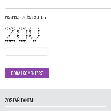
PRZEPISZ PONIŻSZE 3 LITERY
######  ####  #    # 

    #  #    # #    # 

   #   #    # #    # 

  #    #    # #    # 

 #     #    #  #  #  

######  ####    ##   

ZOSTAŃ FANEM!