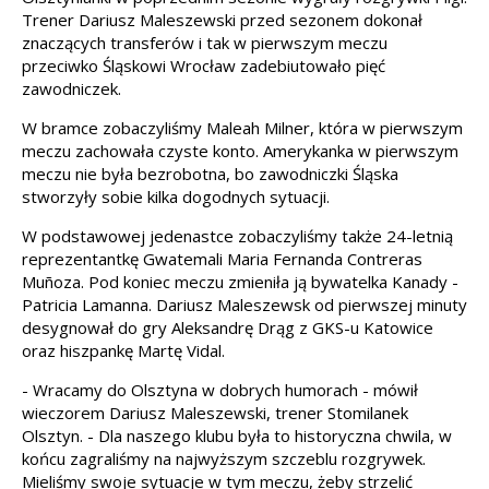
Trener Dariusz Maleszewski przed sezonem dokonał
znaczących transferów i tak w pierwszym meczu
przeciwko Śląskowi Wrocław zadebiutowało pięć
zawodniczek.
W bramce zobaczyliśmy Maleah Milner, która w pierwszym
meczu zachowała czyste konto. Amerykanka w pierwszym
meczu nie była bezrobotna, bo zawodniczki Śląska
stworzyły sobie kilka dogodnych sytuacji.
W podstawowej jedenastce zobaczyliśmy także 24-letnią
reprezentantkę Gwatemali Maria Fernanda Contreras
Muñoza. Pod koniec meczu zmieniła ją bywatelka Kanady -
Patricia Lamanna. Dariusz Maleszewsk od pierwszej minuty
desygnował do gry Aleksandrę Drąg z GKS-u Katowice
oraz hiszpankę Martę Vidal.
- Wracamy do Olsztyna w dobrych humorach - mówił
wieczorem Dariusz Maleszewski, trener Stomilanek
Olsztyn. - Dla naszego klubu była to historyczna chwila, w
końcu zagraliśmy na najwyższym szczeblu rozgrywek.
Mieliśmy swoje sytuacje w tym meczu, żeby strzelić