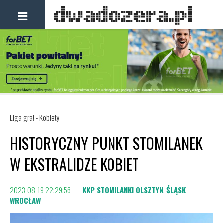
Liga gra! - Kobiety
HISTORYCZNY PUNKT STOMILANEK
W EKSTRALIDZE KOBIET
2023-08-19 22:29:56
KKP STOMILANKI OLSZTYN
,
ŚLĄSK
WROCŁAW