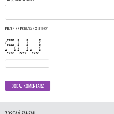
PRZEPISZ PONIŻSZE 3 LITERY
 ####  #    #      # 

#      #    #      # 

 ####  #    #      # 

     # #    #      # 

#    # #    # #    # 

 ####   ####   ####  

ZOSTAŃ FANEM!