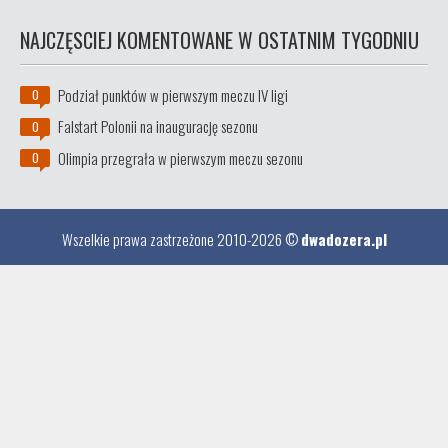
NAJCZĘSCIEJ KOMENTOWANE W OSTATNIM TYGODNIU
Podział punktów w pierwszym meczu IV ligi
0
Falstart Polonii na inaugurację sezonu
0
Olimpia przegrała w pierwszym meczu sezonu
0
Wszelkie prawa zastrzeżone 2010-2026 ©
dwadozera.pl