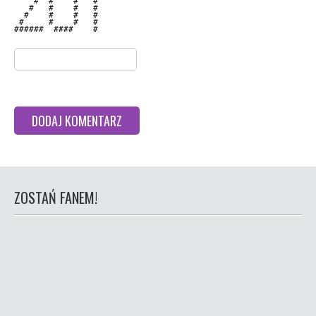
    #  #    #   #   

   #   #    #   #   

  #    #    #   #   

 #     #    #   #   

######  ####    #   

ZOSTAŃ FANEM!