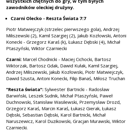
wszystkich chętnych do gry, w tym byłych
zawodników oleckiej drużyny.
Czarni Olecko - Reszta Świata 7:7
Piotr Matwiejczyk (strzelec pierwszego gola), Andrzej
Miliszewski (2), Kamil Szargiej (2), Jakub Kozłowski, Antoni
Konecki - Grzegorz Karaś (k), Łukasz Dębski (4), Michał
Ptaszyński, Wiktor Czarniecki
Czarni:
Marcel Chodnicki - Maciej Cichocki, Bartosz
Wiktorzak, Bartosz Gdak, Dawid Kułak, Kamil Szargiej,
Andrzej Miliszewski, Jakub Kozłowski, Piotr Matwiejczyk,
Dawid Szusta, Antoni Konecki, Filip Banaś, Miłosz Truchan
"Reszta świata":
Sylwester Bartnicki - Radosław
Barwiński, Leszek Sudnik, Michał Ptaszyński, Paweł
Duchnowski, Stanisław Wasilewski, Przemysław Drozd,
Grzegorz Karaś, Marcin Karaś, Łukasz Gierak, Łukasz
Dębski, Sebastian Dębski, Karol Bartnicki, Michał
Naruszewicz, Karol Duzikowski, Gracjan Murawski, Wiktor
Czarniecki.