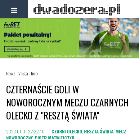
News - V liga - Inne
CZTERNAŚCIE GOLI W
NOWOROCZNYM MECZU CZARNYCH
OLECKO Z "RESZTĄ ŚWIATA"
2023-01-01 22:22:40
CZARNI OLECKO
,
RESZTA ŚWIATA
,
MECZ
NOWOROCZNY
,
PIOTR MATWIEJCZYK