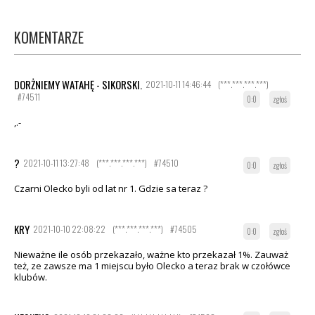
KOMENTARZE
DORŻNIEMY WATAHĘ - SIKORSKI.
2021-10-11 14:46:44
(***.***.***.***)
#74511
0:0
zgłoś
,.-
?
2021-10-11 13:27:48
(***.***.***.***)
#74510
0:0
zgłoś
Czarni Olecko byli od lat nr 1. Gdzie sa teraz ?
KRY
2021-10-10 22:08:22
(***.***.***.***)
#74505
0:0
zgłoś
Nieważne ile osób przekazało, ważne kto przekazał 1%. Zauważ
też, ze zawsze ma 1 miejscu było Olecko a teraz brak w czołówce
klubów.