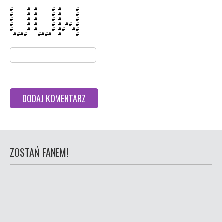
#    # #    # #    # 

#    # #    # #    # 

#    # #    # #    # 

#    # #    # # ## # 

#    # #    # ##  ## 

 ####   ####  #    # 

ZOSTAŃ FANEM!