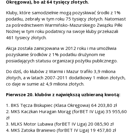
Okręgowa), bo aż 64 tysięcy złotych.
Kluby, które samodzielnie mogą pozyskiwać środki z 1%
podatku, zebrały w tym roku 75 tysięcy złotych. Natomiast
za pośrednictwem Warmińsko-Mazurskiego Związku Piłki
Nożnej w tym roku podatnicy na swoje kluby przekazali
461 tysiecy złotych.
Akcja została zainicjowana w 2012 roku i ma umożliwia
pozyskanie środków z 1% podatku drużynom nie
posiadających statusu organizacji pożytku publicznego.
Do dziś, do klubów z Warmii i Mazur trafiło 3,9 miliona
złotych, a w latach 2007-2011 dodatkowy 1 milion złotych,
co daje w sumie aż 4,9 miliona złotych.
Pierwsze 20. klubów z największą uzbieraną kwotą:
1. BKS Tęcza Biskupiec (Klasa Okręgowa) 64 203,80 zł
2. MKS Kaczkan Huragan Morąg (forBET IV Liga) 35 955,60
zł
3. MLKS Motor Lubawa (forBET IV Liga) 20 085,90 zł
4. MKS Zatoka Braniewo (forBET IV Liga) 19 457,80 zł