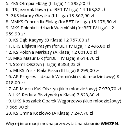
5. ZKS Olimpia Elbląg (II Liga) 14 393,20 zł
6. ITS Jeziorak Iława (forBET IV Liga) 14 168,82 zł
7. GKS Mamry Giżycko (III Liga) 13 867,90 zł
8. MMKS Concordia Elbląg (forBET IV Liga) 13 178,50 zł
9. MKS Polonia Lidzbark Warmiński (forBET IV Liga) 12
959,90 zł
10. KS Dąb Kadyny (B Klasa) 12 757,00 zł
11. LKS Błękitni Pasym (forBET IV Liga) 12 496,80 zł
12. KS Polonia Markusy (A Klasa) 12 001,00 zł
13. MKS Mazur Ełk (forBET IV Liga) 9 614,70 zł
14. Stomil Olsztyn (I Liga) 8 383,23 zł
15. MLKS Znicz Biała Piska (III Liga) 8 299,00 zł
16. AP Progres Lidzbark Warmiński (klub młodzieżowy) 8
018,00 zł
17. AP Marcin Kuś Olsztyn (klub młodzieżowy) 7 970,70 zł
18. LKS Reduta Bisztynek (A Klasa) 7 623,80 zł
19. UKS Koszałek Opałek Węgorzewo (klub młodzieżowy)
7 565,90 zł
20. KS Gmina Kozłowo (A Klasa) 7 247,70 zł
Więcej informacji można przeczytać na
stronie WMZPN
.