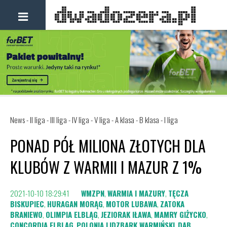
News - II liga - III liga - IV liga - V liga - A klasa - B klasa - I liga
PONAD PÓŁ MILIONA ZŁOTYCH DLA
KLUBÓW Z WARMII I MAZUR Z 1%
2021-10-10 18:29:41
WMZPN
,
WARMIA I MAZURY
,
TĘCZA
BISKUPIEC
,
HURAGAN MORĄG
,
MOTOR LUBAWA
,
ZATOKA
BRANIEWO
,
OLIMPIA ELBLĄG
,
JEZIORAK IŁAWA
,
MAMRY GIŻYCKO
,
CONCORDIA ELBLĄG
,
POLONIA LIDZBARK WARMIŃSKI
,
DĄB