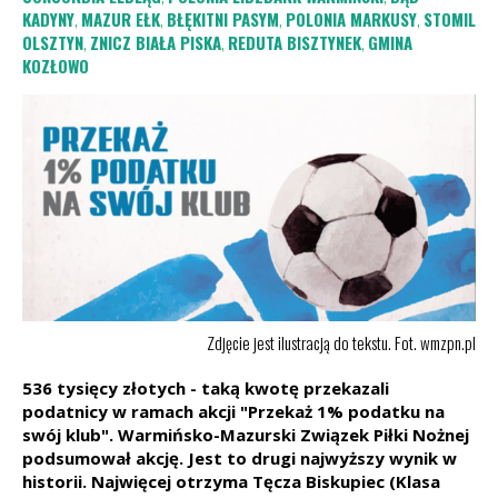
KADYNY
,
MAZUR EŁK
,
BŁĘKITNI PASYM
,
POLONIA MARKUSY
,
STOMIL
OLSZTYN
,
ZNICZ BIAŁA PISKA
,
REDUTA BISZTYNEK
,
GMINA
KOZŁOWO
Zdjęcie jest ilustracją do tekstu. Fot. wmzpn.pl
536 tysięcy złotych - taką kwotę przekazali
podatnicy w ramach akcji "Przekaż 1% podatku na
swój klub". Warmińsko-Mazurski Związek Piłki Nożnej
podsumował akcję. Jest to drugi najwyższy wynik w
historii. Najwięcej otrzyma Tęcza Biskupiec (Klasa