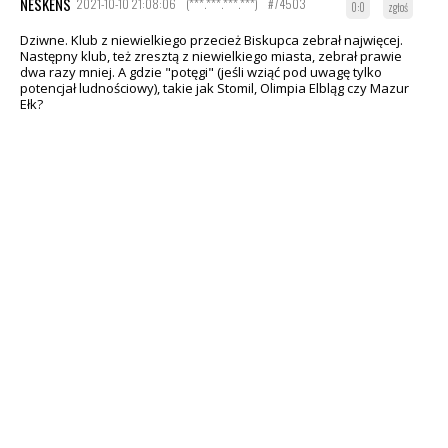
NESKENS
2021-10-10 21:08:06
(***.***.***.***)
#74503
0:0
zgłoś
Dziwne. Klub z niewielkiego przecież Biskupca zebrał najwięcej.
Następny klub, też zresztą z niewielkiego miasta, zebrał prawie
dwa razy mniej. A gdzie "potęgi" (jeśli wziąć pod uwagę tylko
potencjał ludnościowy), takie jak Stomil, Olimpia Elbląg czy Mazur
Ełk?